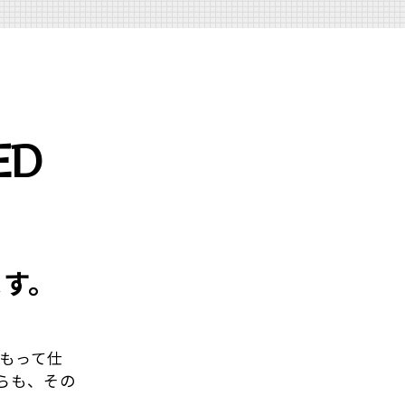
ED
ます。
をもって仕
らも、その