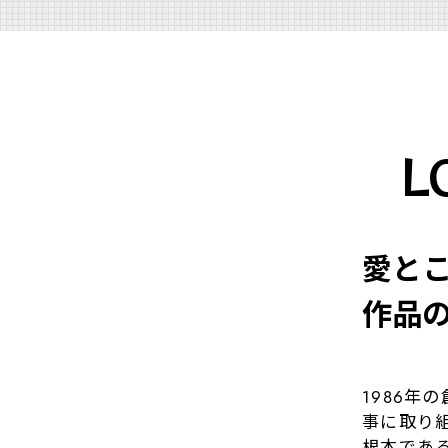
L
愛と
作品
1986
事に取り
根本であ