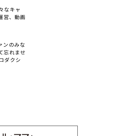
々なキャ
運営、動画
ァンのみな
て忘れませ
ロダクシ