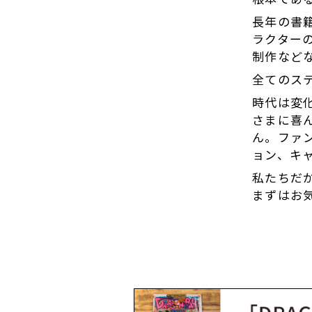
長年の書
ラクター
制作など
全てのス
時代は変
さまに喜
ん。ファ
ョン、キ
私たちだ
まずはお