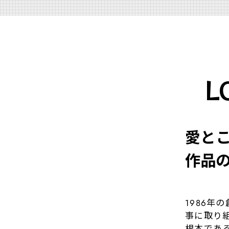
L
愛と
作品
1986
事に取り
根本であ