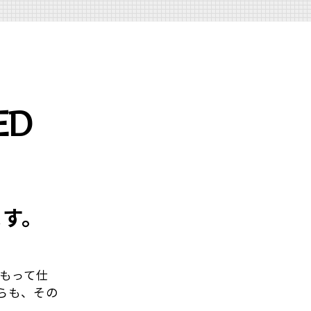
ED
ます。
をもって仕
らも、その