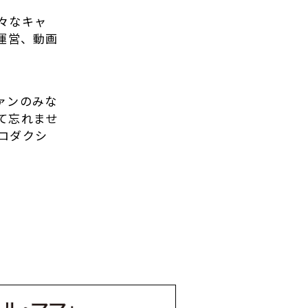
々なキャ
運営、動画
ァンのみな
て忘れませ
ロダクシ