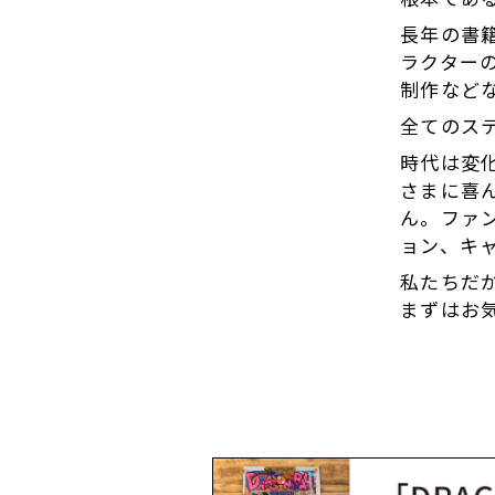
長年の書
ラクター
制作など
全てのス
時代は変
さまに喜
ん。ファ
ョン、キ
私たちだ
まずはお