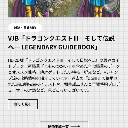
雑誌・書籍制作
VJB「ドラゴンクエストⅢ そして伝説
へ… LEGENDARY GUIDEBOOK」
HD-2D版『ドラゴンクエストⅢ そして伝説へ…』の最速ガイ
ドブック！新職業「まものつかい」を含めた全10職業のデータ
とオススメ性格、絶対ゲットしたい特技・呪文など、Vジャン
プ流の攻略情報を紹介しています。過去の『DQⅢ』で使用さ
れた鳥山明先生のイラストや、堀井雄二さんと早坂将昭プロデ
ューサーの対談など、見どころいっぱいです。
詳しく見る
制作実績一覧